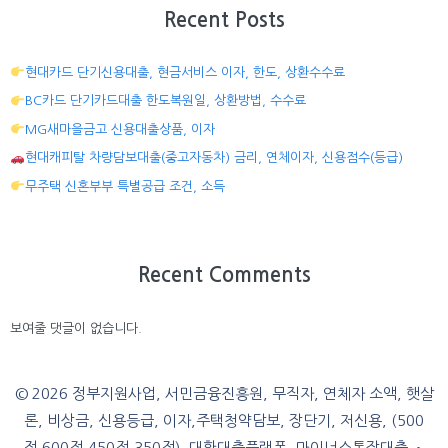
Recent Posts
현대카드 단기신용대출, 현금서비스 이자, 한도, 상환수수료
BC카드 단기카드대출 한도복원일, 상환방법, 수수료
MG새마을금고 신용대출상품, 이자
현대캐피탈 차량담보대출(중고자동차) 금리, 연체이자, 신용점수(등급)
무주택 신혼부부 특별공급 조건, 소득
Recent Comments
보여줄 댓글이 없습니다.
© 2026 정부지원사업, 서민금융진흥원, 무직자, 연체자 소액, 햇살
론, 비상금, 신용등급, 이자,주택청약담보, 장단기, 저신용, (500
점,600점,450점,350점), 대환대출플랫폼, 마이너스통장대출
•