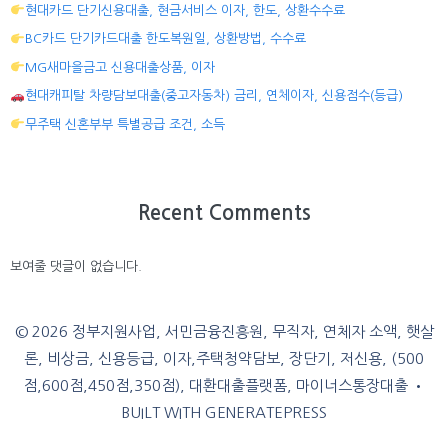
현대카드 단기신용대출, 현금서비스 이자, 한도, 상환수수료
BC카드 단기카드대출 한도복원일, 상환방법, 수수료
MG새마을금고 신용대출상품, 이자
현대캐피탈 차량담보대출(중고자동차) 금리, 연체이자, 신용점수(등급)
무주택 신혼부부 특별공급 조건, 소득
Recent Comments
보여줄 댓글이 없습니다.
© 2026 정부지원사업, 서민금융진흥원, 무직자, 연체자 소액, 햇살
론, 비상금, 신용등급, 이자,주택청약담보, 장단기, 저신용, (500
점,600점,450점,350점), 대환대출플랫폼, 마이너스통장대출
•
BUILT WITH
GENERATEPRESS