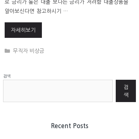
로 금리가 높은 대출 보다는 금리가 저려함 대출상품을
알아보신다면 참고하시기 …
자세히보기
CATEGORIES
무직자 비상금
검색
검
색
Recent Posts