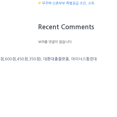
무주택 신혼부부 특별공급 조건, 소득
Recent Comments
보여줄 댓글이 없습니다.
0점,600점,450점,350점), 대환대출플랫폼, 마이너스통장대