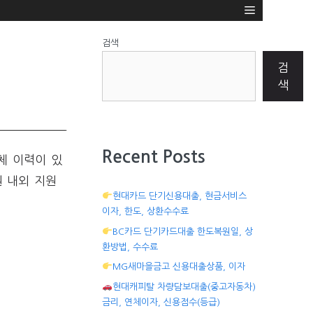
검색
검
색
Recent Posts
체 이력이 있
 내외 지원
현대카드 단기신용대출, 현금서비스
이자, 한도, 상환수수료
BC카드 단기카드대출 한도복원일, 상
환방법, 수수료
MG새마을금고 신용대출상품, 이자
현대캐피탈 차량담보대출(중고자동차)
금리, 연체이자, 신용점수(등급)