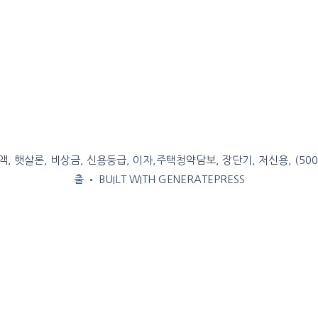
, 햇살론, 비상금, 신용등급, 이자,주택청약담보, 장단기, 저신용, (50
출
• BUILT WITH
GENERATEPRESS