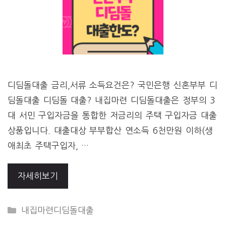
디딤돌대출 금리,서류 소득요건은? 국민은행 신혼부부 디
딤돌대출 디딤돌 대출? 내집마련 디딤돌대출은 정부의 3
대 서민 구입자금을 통합한 저금리의 주택 구입자금 대출
상품입니다. 대출대상 부부합산 연소득 6천만원 이하(생
애최초 주택구입자, …
자세히보기
CATEGORIES
내집마련디딤돌대출