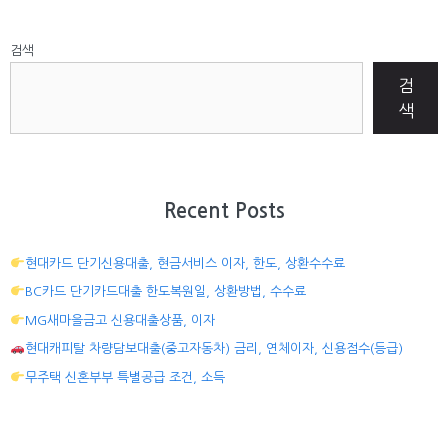
검색
검
색
Recent Posts
현대카드 단기신용대출, 현금서비스 이자, 한도, 상환수수료
BC카드 단기카드대출 한도복원일, 상환방법, 수수료
MG새마을금고 신용대출상품, 이자
현대캐피탈 차량담보대출(중고자동차) 금리, 연체이자, 신용점수(등급)
무주택 신혼부부 특별공급 조건, 소득