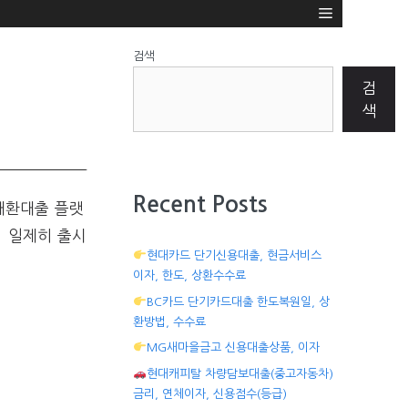
검색
검
색
Recent Posts
대환대출 플랫
서 일제히 출시
현대카드 단기신용대출, 현금서비스
이자, 한도, 상환수수료
BC카드 단기카드대출 한도복원일, 상
환방법, 수수료
MG새마을금고 신용대출상품, 이자
현대캐피탈 차량담보대출(중고자동차)
금리, 연체이자, 신용점수(등급)