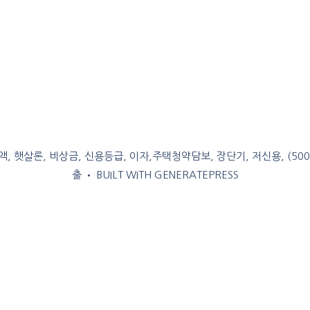
, 햇살론, 비상금, 신용등급, 이자,주택청약담보, 장단기, 저신용, (50
출
• BUILT WITH
GENERATEPRESS