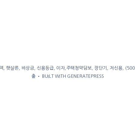
, 햇살론, 비상금, 신용등급, 이자,주택청약담보, 장단기, 저신용, (50
출
• BUILT WITH
GENERATEPRESS