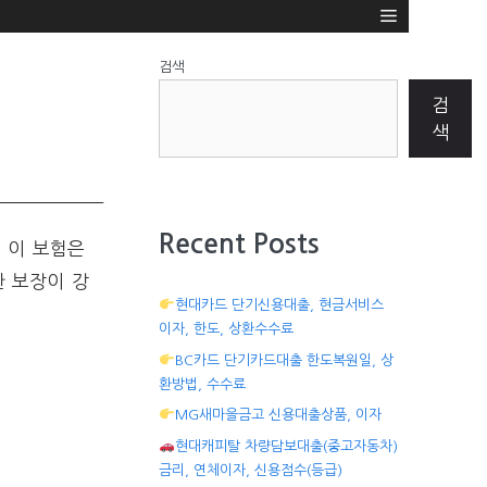
검색
검
색
Recent Posts
. 이 보험은
한 보장이 강
현대카드 단기신용대출, 현금서비스
이자, 한도, 상환수수료
BC카드 단기카드대출 한도복원일, 상
환방법, 수수료
MG새마을금고 신용대출상품, 이자
현대캐피탈 차량담보대출(중고자동차)
금리, 연체이자, 신용점수(등급)