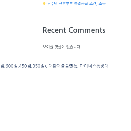
무주택 신혼부부 특별공급 조건, 소득
Recent Comments
보여줄 댓글이 없습니다.
0점,600점,450점,350점), 대환대출플랫폼, 마이너스통장대