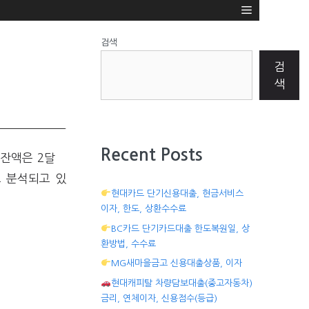
검색
검
색
Recent Posts
잔액은 2달
 분석되고 있
현대카드 단기신용대출, 현금서비스
이자, 한도, 상환수수료
BC카드 단기카드대출 한도복원일, 상
환방법, 수수료
MG새마을금고 신용대출상품, 이자
현대캐피탈 차량담보대출(중고자동차)
금리, 연체이자, 신용점수(등급)