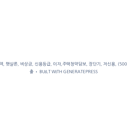
, 햇살론, 비상금, 신용등급, 이자,주택청약담보, 장단기, 저신용, (50
출
• BUILT WITH
GENERATEPRESS