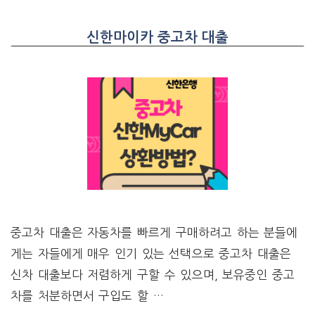
신한마이카 중고차 대출
중고차 대출은 자동차를 빠르게 구매하려고 하는 분들에
게는 자들에게 매우 인기 있는 선택으로 중고차 대출은
신차 대출보다 저렴하게 구할 수 있으며, 보유중인 중고
차를 처분하면서 구입도 할 …