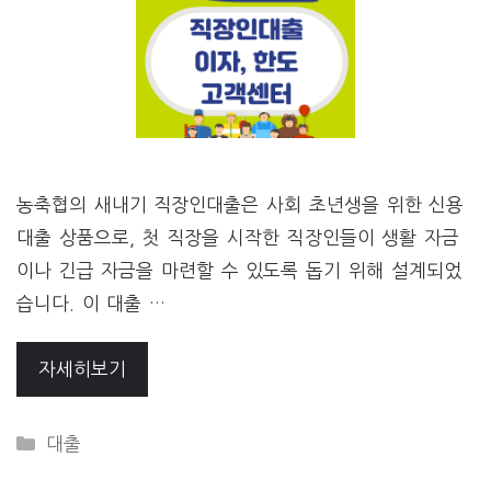
농축협의 새내기 직장인대출은 사회 초년생을 위한 신용
대출 상품으로, 첫 직장을 시작한 직장인들이 생활 자금
이나 긴급 자금을 마련할 수 있도록 돕기 위해 설계되었
습니다. 이 대출 …
자세히보기
CATEGORIES
대출