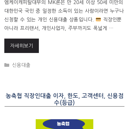
엠케이캐피탈대부의 MK론은 만 20세 이상 50세 미만의
대한민국 국민 중 일정한 소득이 있는 사람이라면 누구나
신청할 수 있는 개인 신용대출 상품입니다.
직장인뿐
아니라 프리랜서, 개인사업자, 주부까지도 폭넓게 …
자세히보기
CATEGORIES
신용대출
농축협 직장인대출 이자, 한도, 고객센터, 신용점
수(등급)