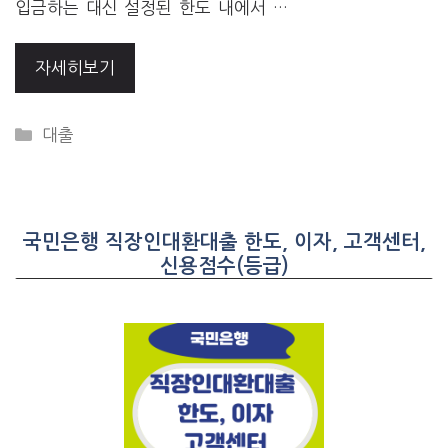
입금하는 대신 설정된 한도 내에서 …
자세히보기
CATEGORIES
대출
국민은행 직장인대환대출 한도, 이자, 고객센터,
신용점수(등급)