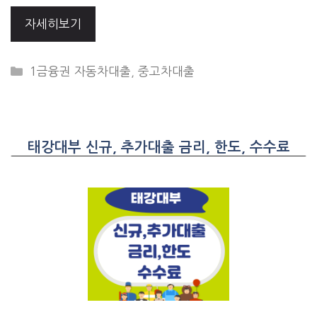
자세히보기
CATEGORIES
1금융권 자동차대출
,
중고차대출
태강대부 신규, 추가대출 금리, 한도, 수수료