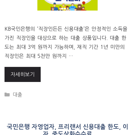
KB국민은행의 ‘직장인든든 신용대출’은 안정적인 소득을
가진 직장인을 대상으로 하는 대출 상품입니다. 대출 한
도는 최대 3억 원까지 가능하며, 재직 기간 1년 미만의
직장인은 최대 5천만 원까지 …
자세히보기
CATEGORIES
대출
국민은행 자영업자, 프리랜서 신용대출 한도, 이
자, 중도상환수수료