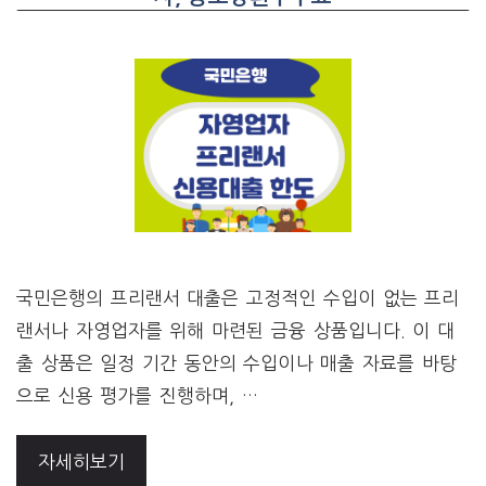
국민은행의 프리랜서 대출은 고정적인 수입이 없는 프리
랜서나 자영업자를 위해 마련된 금융 상품입니다. 이 대
출 상품은 일정 기간 동안의 수입이나 매출 자료를 바탕
으로 신용 평가를 진행하며, …
자세히보기