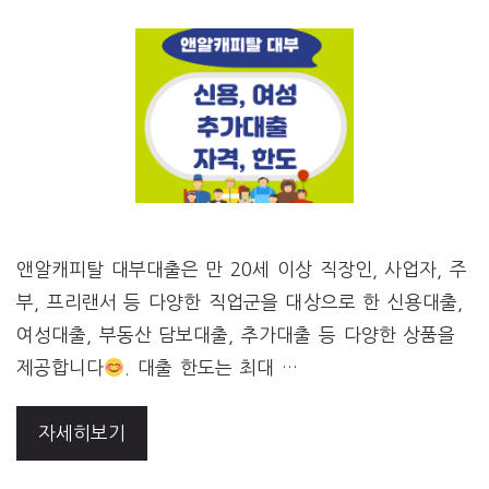
앤알캐피탈 대부대출은 만 20세 이상 직장인, 사업자, 주
부, 프리랜서 등 다양한 직업군을 대상으로 한 신용대출,
여성대출, 부동산 담보대출, 추가대출 등 다양한 상품을
제공합니다
. 대출 한도는 최대 …
자세히보기