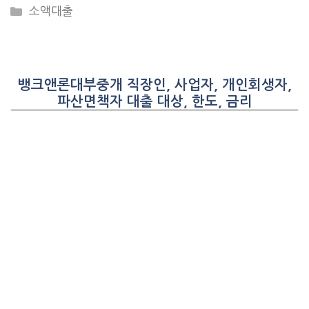
CATEGORIES
소액대출
뱅크앤론대부중개 직장인, 사업자, 개인회생자,
파산면책자 대출 대상, 한도, 금리
직장인대출 뱅크앤론대부중개는 다양한 금융 상품을 제공