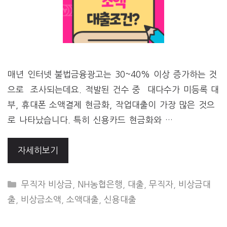
매년 인터넷 불법금융광고는 30~40% 이상 증가하는 것
으로 조사되는데요. 적발된 건수 중 대다수가 미등록 대
부, 휴대폰 소액결제 현금화, 작업대출이 가장 많은 것으
로 나타났습니다. 특히 신용카드 현금화와 …
자세히보기
CATEGORIES
무직자 비상금
,
NH농협은행
,
대출
,
무직자
,
비상금대
출
,
비상금소액
,
소액대출
,
신용대출