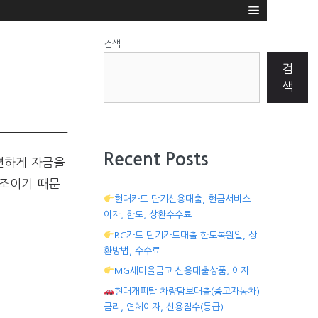
검색
검
색
Recent Posts
편하게 자금을
구조이기 때문
현대카드 단기신용대출, 현금서비스
이자, 한도, 상환수수료
BC카드 단기카드대출 한도복원일, 상
환방법, 수수료
MG새마을금고 신용대출상품, 이자
현대캐피탈 차량담보대출(중고자동차)
금리, 연체이자, 신용점수(등급)