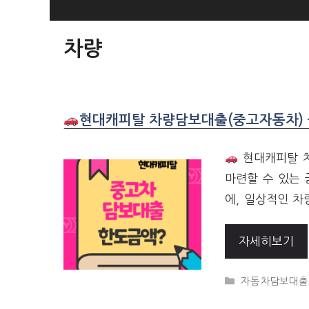
SKIP
TO
차량
CONTENT
현대캐피탈 차량담보대출(중고자동차) 금
현대캐피탈 차
마련할 수 있는
에, 일상적인 차
자세히보기
CATEGORIES
자동차담보대출