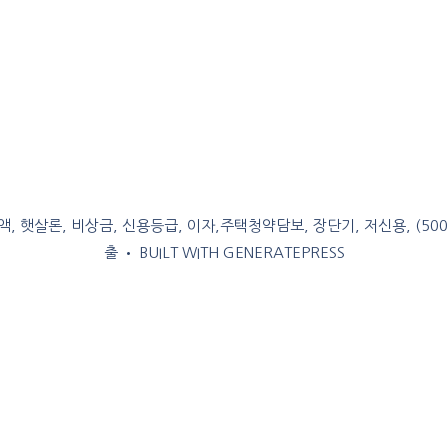
, 햇살론, 비상금, 신용등급, 이자,주택청약담보, 장단기, 저신용, (50
출
• BUILT WITH
GENERATEPRESS