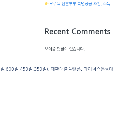
무주택 신혼부부 특별공급 조건, 소득
Recent Comments
보여줄 댓글이 없습니다.
0점,600점,450점,350점), 대환대출플랫폼, 마이너스통장대