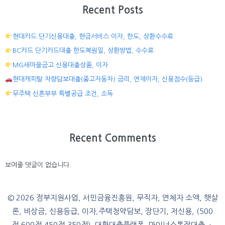
Recent Posts
현대카드 단기신용대출, 현금서비스 이자, 한도, 상환수수료
BC카드 단기카드대출 한도복원일, 상환방법, 수수료
MG새마을금고 신용대출상품, 이자
현대캐피탈 차량담보대출(중고자동차) 금리, 연체이자, 신용점수(등급)
무주택 신혼부부 특별공급 조건, 소득
Recent Comments
보여줄 댓글이 없습니다.
© 2026 정부지원사업, 서민금융진흥원, 무직자, 연체자 소액, 햇살
론, 비상금, 신용등급, 이자,주택청약담보, 장단기, 저신용, (500
점,600점,450점,350점), 대환대출플랫폼, 마이너스통장대출
•