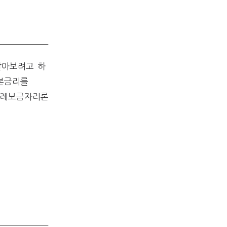
알아보려고 하
기본금리를
 특례보금자리론