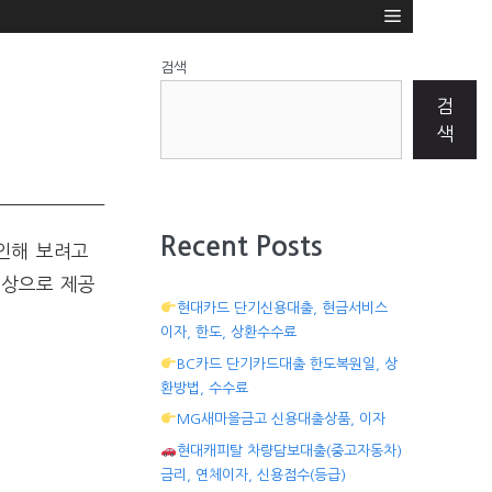
검색
검
색
Recent Posts
인해 보려고
대상으로 제공
현대카드 단기신용대출, 현금서비스
이자, 한도, 상환수수료
BC카드 단기카드대출 한도복원일, 상
환방법, 수수료
MG새마을금고 신용대출상품, 이자
현대캐피탈 차량담보대출(중고자동차)
금리, 연체이자, 신용점수(등급)