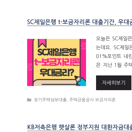
SC제일은행 t-보금자리론 대출기간, 우대
오늘은 SC제일
는데요. SC제
01%포인트 내린
은 지난 1월 주
자세히보기
CATEGORIES
장기주택담보대출
,
주택금융공사 보금자리론
KB저축은행 햇살론 정부지원 대환자금대