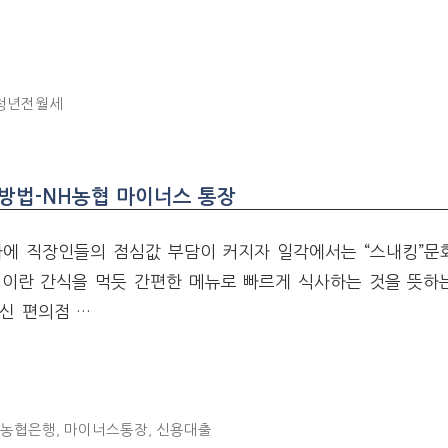
청년전월세
방법-NH농협 마이너스 통장
가에 직장인들의 점심값 부담이 커지자 일각에서는 “스내킹”문
킹이란 간식을 먹듯 간편한 메뉴로 빠르게 식사하는 것을 뜻하
대신 편의점 …
H농협은행
,
마이너스통장
,
신용대출