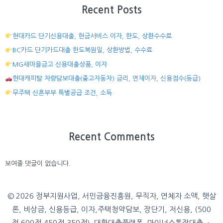
Recent Posts
현대카드 단기신용대출, 현금서비스 이자, 한도, 상환수수료
BC카드 단기카드대출 한도복원일, 상환방법, 수수료
MG새마을금고 신용대출상품, 이자
현대캐피탈 차량담보대출(중고자동차) 금리, 연체이자, 신용점수(등급)
무주택 신혼부부 특별공급 조건, 소득
Recent Comments
보여줄 댓글이 없습니다.
© 2026 정부지원사업, 서민금융진흥원, 무직자, 연체자 소액, 햇살
론, 비상금, 신용등급, 이자,주택청약담보, 장단기, 저신용, (500
점,600점,450점,350점), 대환대출플랫폼, 마이너스통장대출
•