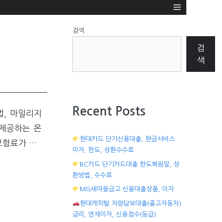
검색
검
색
Recent Posts
법, 마일리지
 제공하는 온
현대카드 단기신용대출, 현금서비스
보험료가 …
이자, 한도, 상환수수료
BC카드 단기카드대출 한도복원일, 상
환방법, 수수료
MG새마을금고 신용대출상품, 이자
현대캐피탈 차량담보대출(중고자동차)
금리, 연체이자, 신용점수(등급)