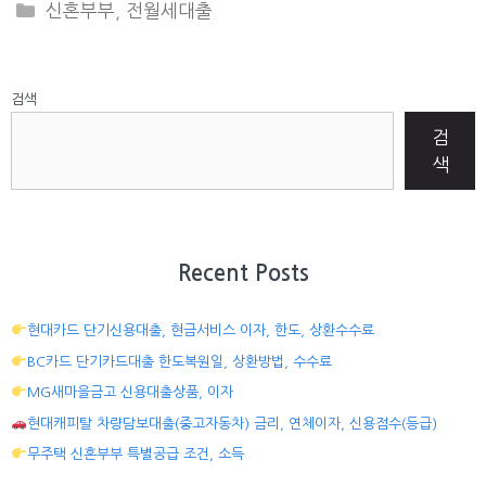
CATEGORIES
신혼부부
,
전월세대출
검색
검
색
Recent Posts
현대카드 단기신용대출, 현금서비스 이자, 한도, 상환수수료
BC카드 단기카드대출 한도복원일, 상환방법, 수수료
MG새마을금고 신용대출상품, 이자
현대캐피탈 차량담보대출(중고자동차) 금리, 연체이자, 신용점수(등급)
무주택 신혼부부 특별공급 조건, 소득