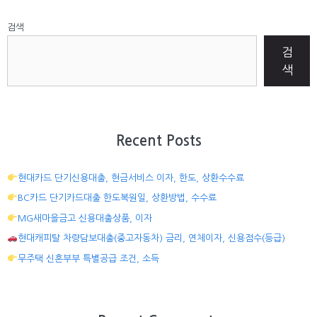
검색
검
색
Recent Posts
현대카드 단기신용대출, 현금서비스 이자, 한도, 상환수수료
BC카드 단기카드대출 한도복원일, 상환방법, 수수료
MG새마을금고 신용대출상품, 이자
현대캐피탈 차량담보대출(중고자동차) 금리, 연체이자, 신용점수(등급)
무주택 신혼부부 특별공급 조건, 소득