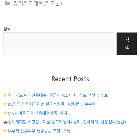
CATEGORIES
장기카드대출(카드론)
검색
검
색
Recent Posts
현대카드 단기신용대출, 현금서비스 이자, 한도, 상환수수료
BC카드 단기카드대출 한도복원일, 상환방법, 수수료
MG새마을금고 신용대출상품, 이자
현대캐피탈 차량담보대출(중고자동차) 금리, 연체이자, 신용점수(등급)
무주택 신혼부부 특별공급 조건, 소득