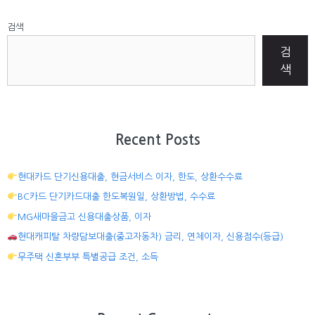
검색
검
색
Recent Posts
현대카드 단기신용대출, 현금서비스 이자, 한도, 상환수수료
BC카드 단기카드대출 한도복원일, 상환방법, 수수료
MG새마을금고 신용대출상품, 이자
현대캐피탈 차량담보대출(중고자동차) 금리, 연체이자, 신용점수(등급)
무주택 신혼부부 특별공급 조건, 소득