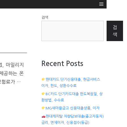
검색
검
색
Recent Posts
법, 마일리지
 제공하는 온
현대카드 단기신용대출, 현금서비스
보험료가 …
이자, 한도, 상환수수료
BC카드 단기카드대출 한도복원일, 상
환방법, 수수료
MG새마을금고 신용대출상품, 이자
현대캐피탈 차량담보대출(중고자동차)
금리, 연체이자, 신용점수(등급)