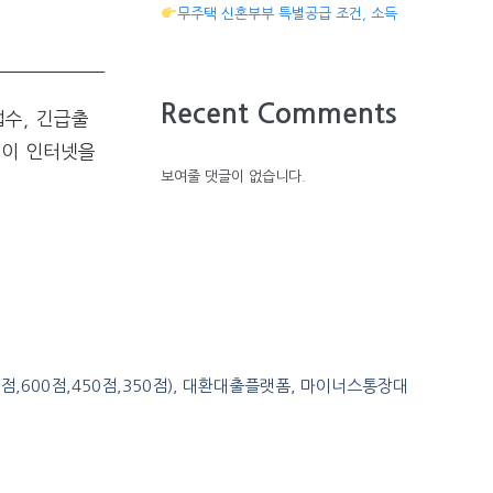
무주택 신혼부부 특별공급 조건, 소득
Recent Comments
수, 긴급출
객이 인터넷을
보여줄 댓글이 없습니다.
0점,600점,450점,350점), 대환대출플랫폼, 마이너스통장대