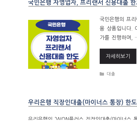
국민은행 자영업자, 프리랜서 신용대출 한
국민은행의 프리
융 상품입니다. 
가를 진행하며, 
자세히보기
CATEGORIES
대출
우리은행 직장인대출(마이너스 통장) 한도,
우리은행의 ‘WON플러스 직장인대출(마이너스 통
을 제공하여 단기 자금 필요를 해결할 수 있도록