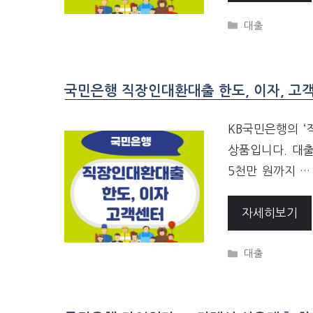
CATEGORIES
대출
국민은행 직장인대환대출 한도, 이자, 고객
KB국민은행의 
상품입니다. 대출
5천만 원까지 …
자세히보기
CATEGORIES
대출