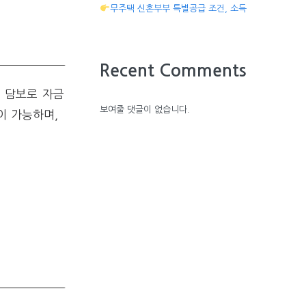
무주택 신혼부부 특별공급 조건, 소득
Recent Comments
 담보로 자금
보여줄 댓글이 없습니다.
이 가능하며,