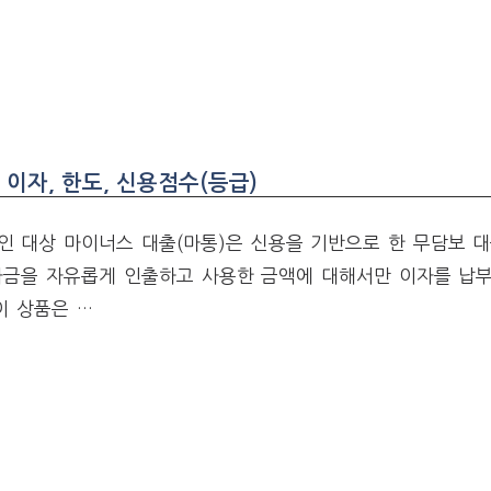
이자, 한도, 신용점수(등급)
 대상 마이너스 대출(마통)은 신용을 기반으로 한 무담보 대
자금을 자유롭게 인출하고 사용한 금액에 대해서만 이자를 납
이 상품은 …