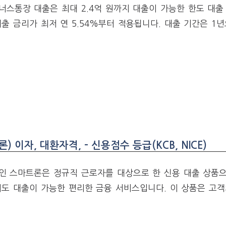
스통장 대출은 최대 2.4억 원까지 대출이 가능한 한도 대출
출 금리가 최저 연 5.54%부터 적용됩니다. 대출 기간은 1년
이자, 대환자격, – 신용점수 등급(KCB, NICE)
인 스마트론은 정규직 근로자를 대상으로 한 신용 대출 상품으
도 대출이 가능한 편리한 금융 서비스입니다. 이 상품은 고객