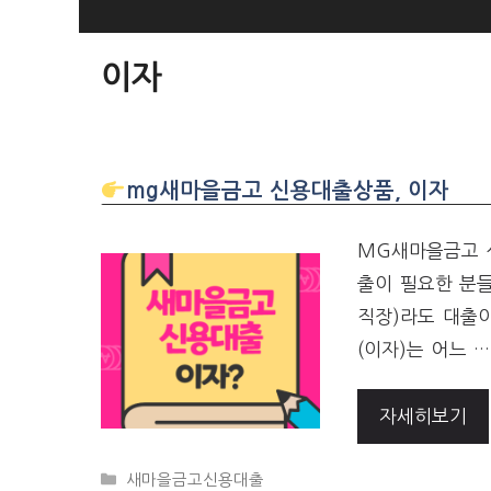
SKIP
TO
이자
CONTENT
mg새마을금고 신용대출상품, 이자
MG새마을금고 
출이 필요한 분
직장)라도 대출
(이자)는 어느 …
자세히보기
CATEGORIES
새마을금고신용대출