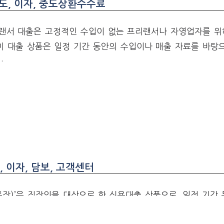
도, 이자, 중도상환수수료
랜서 대출은 고정적인 수입이 없는 프리랜서나 자영업자를 위
이 대출 상품은 일정 기간 동안의 수입이나 매출 자료를 바탕
…
 이자, 담보, 고객센터
장)’은 직장인을 대상으로 한 신용대출 상품으로, 일정 기간
 설계된 상품입니다. 대출 한도는 신청자의 …