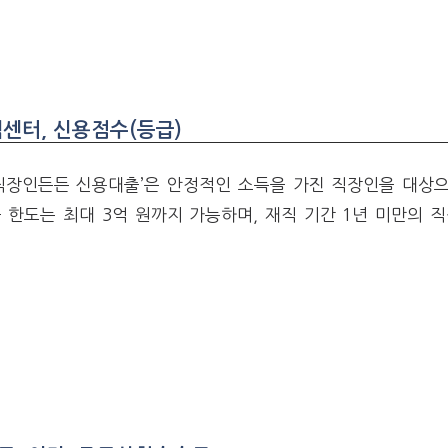
센터, 신용점수(등급)
‘직장인든든 신용대출’은 안정적인 소득을 가진 직장인을 대상
 한도는 최대 3억 원까지 가능하며, 재직 기간 1년 미만의 