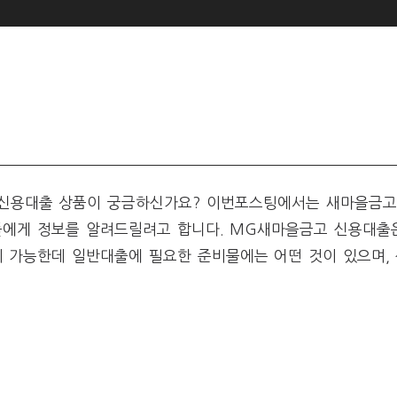
신용대출 상품이 궁금하신가요? 이번포스팅에서는 새마을금고
들에게 정보를 알려드릴려고 합니다. MG새마을금고 신용대출
이 가능한데 일반대출에 필요한 준비물에는 어떤 것이 있으며,