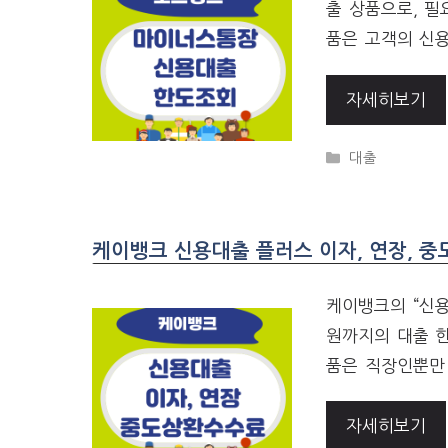
출 상품으로, 필
품은 고객의 신용
자세히보기
CATEGORIES
대출
케이뱅크 신용대출 플러스 이자, 연장, 
케이뱅크의 “신용
원까지의 대출 한
품은 직장인뿐만
자세히보기