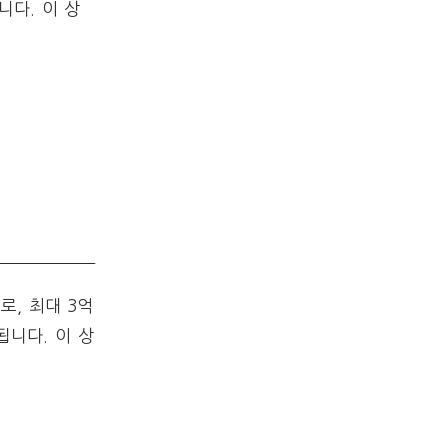
니다. 이 상
, 최대 3억
됩니다. 이 상