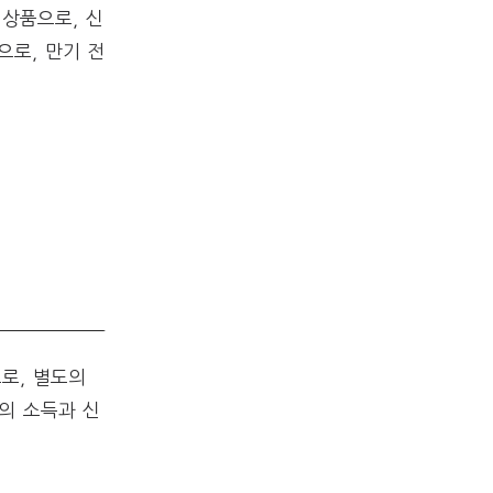
 상품으로, 신
으로, 만기 전
로, 별도의
의 소득과 신