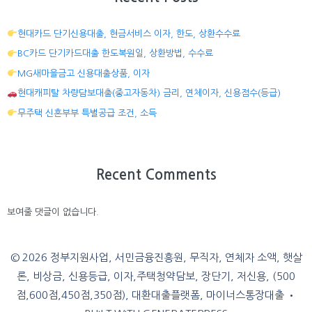
현대카드 단기신용대출, 현금서비스 이자, 한도, 상환수수료
BC카드 단기카드대출 한도복원일, 상환방법, 수수료
MG새마을금고 신용대출상품, 이자
현대캐피탈 차량담보대출(중고자동차) 금리, 연체이자, 신용점수(등급)
무주택 신혼부부 특별공급 조건, 소득
Recent Comments
보여줄 댓글이 없습니다.
© 2026 정부지원사업, 서민금융진흥원, 무직자, 연체자 소액, 햇살
론, 비상금, 신용등급, 이자,주택청약담보, 장단기, 저신용, (500
점,600점,450점,350점), 대환대출플랫폼, 마이너스통장대출
•