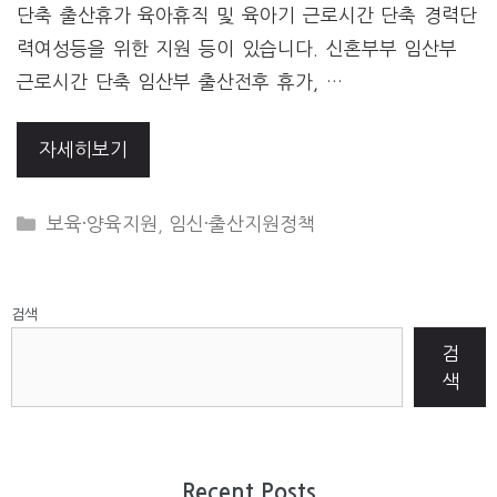
단축 출산휴가 육아휴직 및 육아기 근로시간 단축 경력단
력여성등을 위한 지원 등이 있습니다. 신혼부부 임산부
근로시간 단축 임산부 출산전후 휴가, …
자세히보기
CATEGORIES
보육·양육지원
,
임신·출산지원정책
검색
검
색
Recent Posts