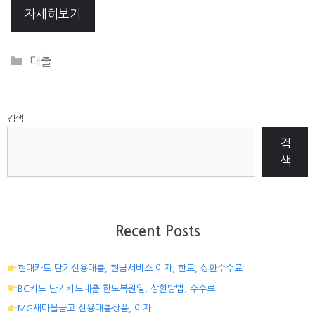
자세히보기
CATEGORIES
대출
검색
검
색
Recent Posts
현대카드 단기신용대출, 현금서비스 이자, 한도, 상환수수료
BC카드 단기카드대출 한도복원일, 상환방법, 수수료
MG새마을금고 신용대출상품, 이자