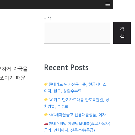
검색
검
색
Recent Posts
편하게 자금을
구조이기 때문
현대카드 단기신용대출, 현금서비스
이자, 한도, 상환수수료
BC카드 단기카드대출 한도복원일, 상
환방법, 수수료
MG새마을금고 신용대출상품, 이자
현대캐피탈 차량담보대출(중고자동차)
금리, 연체이자, 신용점수(등급)