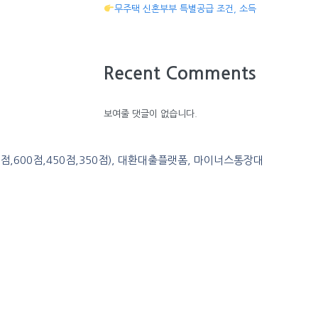
무주택 신혼부부 특별공급 조건, 소득
Recent Comments
보여줄 댓글이 없습니다.
0점,600점,450점,350점), 대환대출플랫폼, 마이너스통장대