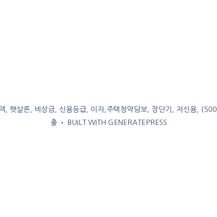
, 햇살론, 비상금, 신용등급, 이자,주택청약담보, 장단기, 저신용, (50
출
• BUILT WITH
GENERATEPRESS