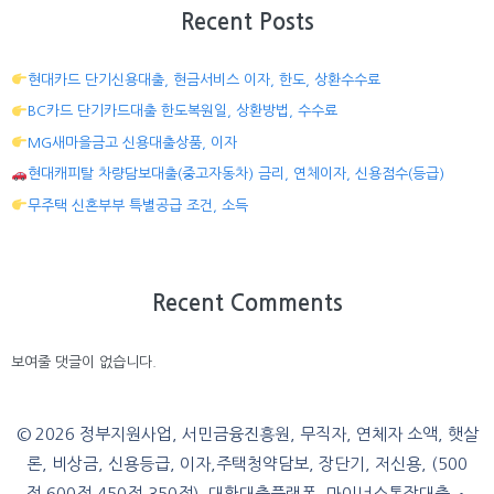
Recent Posts
현대카드 단기신용대출, 현금서비스 이자, 한도, 상환수수료
BC카드 단기카드대출 한도복원일, 상환방법, 수수료
MG새마을금고 신용대출상품, 이자
현대캐피탈 차량담보대출(중고자동차) 금리, 연체이자, 신용점수(등급)
무주택 신혼부부 특별공급 조건, 소득
Recent Comments
보여줄 댓글이 없습니다.
© 2026 정부지원사업, 서민금융진흥원, 무직자, 연체자 소액, 햇살
론, 비상금, 신용등급, 이자,주택청약담보, 장단기, 저신용, (500
점,600점,450점,350점), 대환대출플랫폼, 마이너스통장대출
•