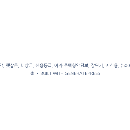
, 햇살론, 비상금, 신용등급, 이자,주택청약담보, 장단기, 저신용, (50
출
• BUILT WITH
GENERATEPRESS