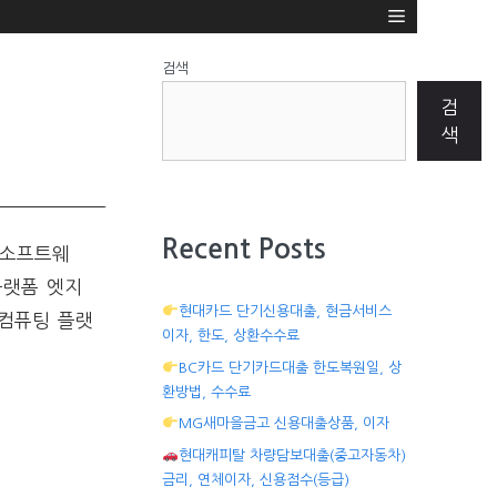
검색
검
색
Recent Posts
 소프트웨
플랫폼 엣지
현대카드 단기신용대출, 현금서비스
 컴퓨팅 플랫
이자, 한도, 상환수수료
BC카드 단기카드대출 한도복원일, 상
환방법, 수수료
MG새마을금고 신용대출상품, 이자
현대캐피탈 차량담보대출(중고자동차)
금리, 연체이자, 신용점수(등급)