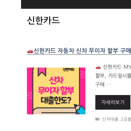
SKIP
TO
신한카드
CONTENT
신한카드 자동차 신차 무이자 할부 구매
신한카드 MY
할부, 카드일시불
구매 …
자세히보기
CATEGORIES
신차대출
,
2금