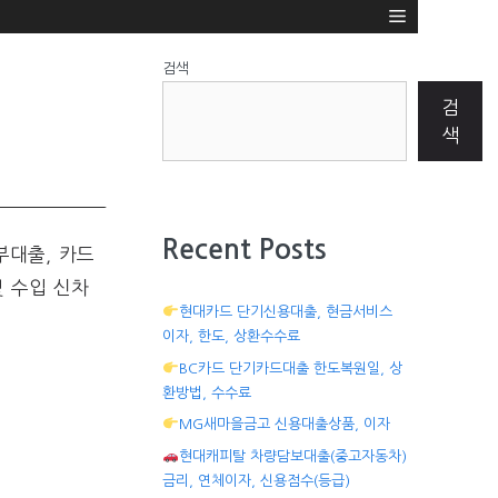
검색
검
색
Recent Posts
부대출, 카드
및 수입 신차
현대카드 단기신용대출, 현금서비스
이자, 한도, 상환수수료
BC카드 단기카드대출 한도복원일, 상
환방법, 수수료
MG새마을금고 신용대출상품, 이자
현대캐피탈 차량담보대출(중고자동차)
금리, 연체이자, 신용점수(등급)