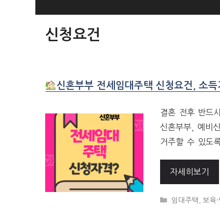
SKIP
TO
신청요건
CONTENT
신혼부부 전세임대주택 신청요건, 소득
결혼 전후 반드
신혼부부, 예비
거주할 수 있도
자세히보기
CATEGORIES
임대주택
,
보육