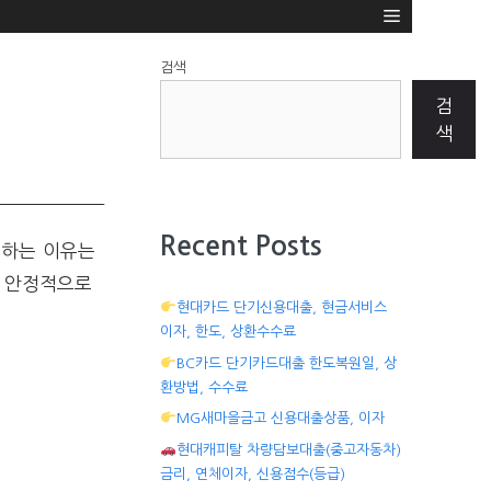
검색
검
색
Recent Posts
원하는 이유는
서 안정적으로
현대카드 단기신용대출, 현금서비스
이자, 한도, 상환수수료
BC카드 단기카드대출 한도복원일, 상
환방법, 수수료
MG새마을금고 신용대출상품, 이자
현대캐피탈 차량담보대출(중고자동차)
금리, 연체이자, 신용점수(등급)