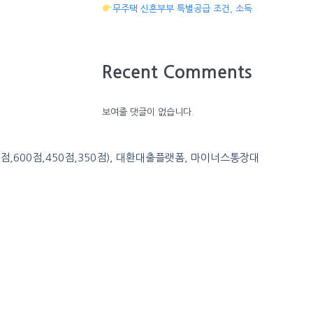
무주택 신혼부부 특별공급 조건, 소득
Recent Comments
보여줄 댓글이 없습니다.
0점,600점,450점,350점), 대환대출플랫폼, 마이너스통장대