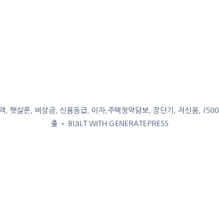
, 햇살론, 비상금, 신용등급, 이자,주택청약담보, 장단기, 저신용, (50
출
• BUILT WITH
GENERATEPRESS