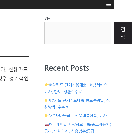
검색
검
색
Recent Posts
다. 신용카드
경우 정기적인
현대카드 단기신용대출, 현금서비스
이자, 한도, 상환수수료
BC카드 단기카드대출 한도복원일, 상
환방법, 수수료
MG새마을금고 신용대출상품, 이자
현대캐피탈 차량담보대출(중고자동차)
금리, 연체이자, 신용점수(등급)