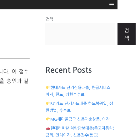
검색
검
색
Recent Posts
니다. 이 점수
출 승인과 같
현대카드 단기신용대출, 현금서비스
이자, 한도, 상환수수료
BC카드 단기카드대출 한도복원일, 상
환방법, 수수료
MG새마을금고 신용대출상품, 이자
현대캐피탈 차량담보대출(중고자동차)
금리, 연체이자, 신용점수(등급)