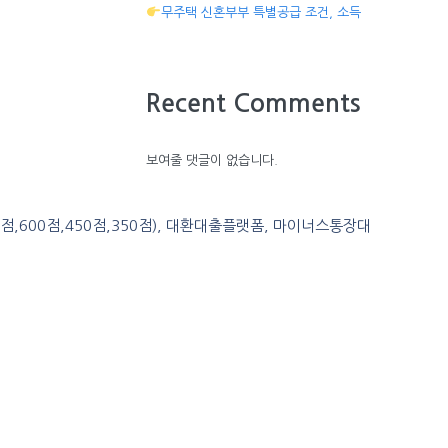
무주택 신혼부부 특별공급 조건, 소득
Recent Comments
보여줄 댓글이 없습니다.
0점,600점,450점,350점), 대환대출플랫폼, 마이너스통장대