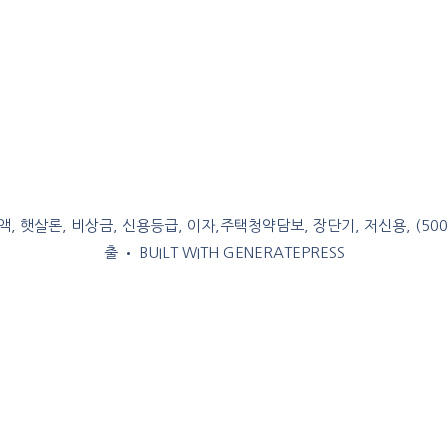
, 햇살론, 비상금, 신용등급, 이자,주택청약담보, 장단기, 저신용, (50
출
• BUILT WITH
GENERATEPRESS