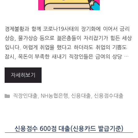
경제불황과 함께 코로나19사태의 장기화에 이어서 금리
상승, 물가상승 등으로 젊은층들이 자리잡기가 힘든 세상
입니다. 어렵게 취업을 했다고 하더라도 취업의 기쁨도
잠시, 목돈이 부족한 새내기 직장인들은 급여의 상당 …
자세히보기
CATEGORIES
직장인대출
,
NH농협은행
,
신용대출
,
신용점수대출
신용점수 600점 대출(신용카드 발급기준)