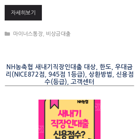
자세히보기
CATEGORIES
마이너스통장
,
비상금대출
NH농축협 새내기직장인대출 대상, 한도, 우대금
리(NICE872점, 945점 1등급), 상환방법, 신용점
수(등급), 고객센터