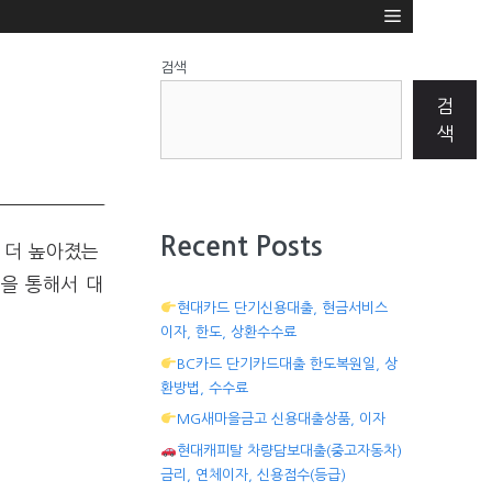
검색
검
색
Recent Posts
 더 높아졌는
을 통해서 대
현대카드 단기신용대출, 현금서비스
이자, 한도, 상환수수료
BC카드 단기카드대출 한도복원일, 상
환방법, 수수료
MG새마을금고 신용대출상품, 이자
현대캐피탈 차량담보대출(중고자동차)
금리, 연체이자, 신용점수(등급)