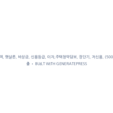
, 햇살론, 비상금, 신용등급, 이자,주택청약담보, 장단기, 저신용, (50
출
• BUILT WITH
GENERATEPRESS