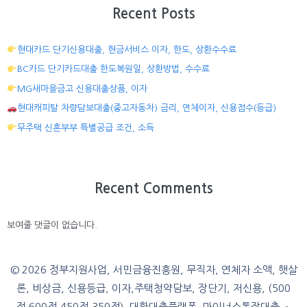
Recent Posts
현대카드 단기신용대출, 현금서비스 이자, 한도, 상환수수료
BC카드 단기카드대출 한도복원일, 상환방법, 수수료
MG새마을금고 신용대출상품, 이자
현대캐피탈 차량담보대출(중고자동차) 금리, 연체이자, 신용점수(등급)
무주택 신혼부부 특별공급 조건, 소득
Recent Comments
보여줄 댓글이 없습니다.
© 2026 정부지원사업, 서민금융진흥원, 무직자, 연체자 소액, 햇살
론, 비상금, 신용등급, 이자,주택청약담보, 장단기, 저신용, (500
점,600점,450점,350점), 대환대출플랫폼, 마이너스통장대출
•