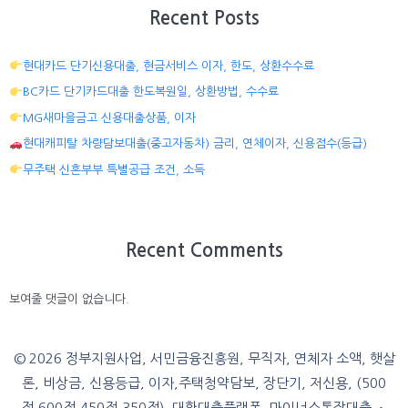
Recent Posts
현대카드 단기신용대출, 현금서비스 이자, 한도, 상환수수료
BC카드 단기카드대출 한도복원일, 상환방법, 수수료
MG새마을금고 신용대출상품, 이자
현대캐피탈 차량담보대출(중고자동차) 금리, 연체이자, 신용점수(등급)
무주택 신혼부부 특별공급 조건, 소득
Recent Comments
보여줄 댓글이 없습니다.
© 2026 정부지원사업, 서민금융진흥원, 무직자, 연체자 소액, 햇살
론, 비상금, 신용등급, 이자,주택청약담보, 장단기, 저신용, (500
점,600점,450점,350점), 대환대출플랫폼, 마이너스통장대출
•