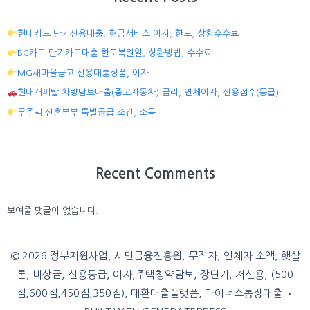
현대카드 단기신용대출, 현금서비스 이자, 한도, 상환수수료
BC카드 단기카드대출 한도복원일, 상환방법, 수수료
MG새마을금고 신용대출상품, 이자
현대캐피탈 차량담보대출(중고자동차) 금리, 연체이자, 신용점수(등급)
무주택 신혼부부 특별공급 조건, 소득
Recent Comments
보여줄 댓글이 없습니다.
© 2026 정부지원사업, 서민금융진흥원, 무직자, 연체자 소액, 햇살
론, 비상금, 신용등급, 이자,주택청약담보, 장단기, 저신용, (500
점,600점,450점,350점), 대환대출플랫폼, 마이너스통장대출
•