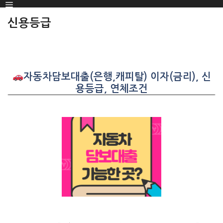
Menu
SKIP
TO
신용등급
CONTENT
자동차담보대출(은행,캐피탈) 이자(금리), 신
용등급, 연체조건