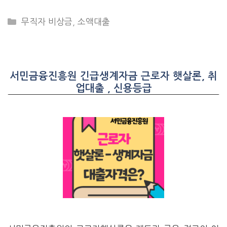
CATEGORIES
무직자 비상금
,
소액대출
서민금융진흥원 긴급생계자금 근로자 햇살론, 취
업대출 , 신용등급