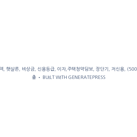
, 햇살론, 비상금, 신용등급, 이자,주택청약담보, 장단기, 저신용, (50
출
• BUILT WITH
GENERATEPRESS