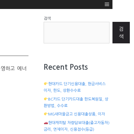
검색
검
색
Recent Posts
운영하고 에너
현대카드 단기신용대출, 현금서비스
이자, 한도, 상환수수료
BC카드 단기카드대출 한도복원일, 상
환방법, 수수료
MG새마을금고 신용대출상품, 이자
현대캐피탈 차량담보대출(중고자동차)
금리, 연체이자, 신용점수(등급)