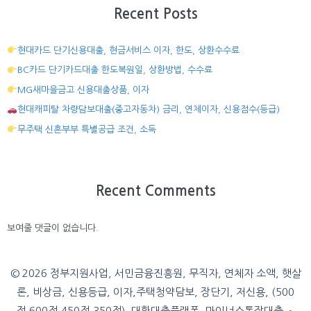
Recent Posts
현대카드 단기신용대출, 현금서비스 이자, 한도, 상환수수료
BC카드 단기카드대출 한도복원일, 상환방법, 수수료
MG새마을금고 신용대출상품, 이자
현대캐피탈 차량담보대출(중고자동차) 금리, 연체이자, 신용점수(등급)
무주택 신혼부부 특별공급 조건, 소득
Recent Comments
보여줄 댓글이 없습니다.
© 2026 정부지원사업, 서민금융진흥원, 무직자, 연체자 소액, 햇살
론, 비상금, 신용등급, 이자,주택청약담보, 장단기, 저신용, (500
점,600점,450점,350점), 대환대출플랫폼, 마이너스통장대출
•