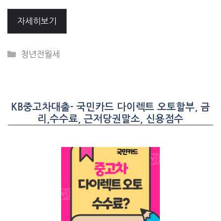
자세히보기
CATEGORIES
청년전월세
KB중고차대출- 국민카드 다이렉트 오토할부, 금
리,수수료, 근저당권말소, 신용점수