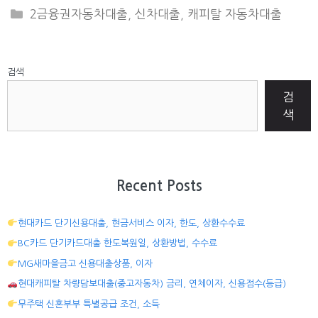
CATEGORIES
2금융권자동차대출
,
신차대출
,
캐피탈 자동차대출
검색
검
색
Recent Posts
현대카드 단기신용대출, 현금서비스 이자, 한도, 상환수수료
BC카드 단기카드대출 한도복원일, 상환방법, 수수료
MG새마을금고 신용대출상품, 이자
현대캐피탈 차량담보대출(중고자동차) 금리, 연체이자, 신용점수(등급)
무주택 신혼부부 특별공급 조건, 소득