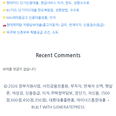
현대카드 단기신용대출, 현금서비스 이자, 한도, 상환수수료
BC카드 단기카드대출 한도복원일, 상환방법, 수수료
MG새마을금고 신용대출상품, 이자
현대캐피탈 차량담보대출(중고자동차) 금리, 연체이자, 신용점수(등급)
무주택 신혼부부 특별공급 조건, 소득
Recent Comments
보여줄 댓글이 없습니다.
© 2026 정부지원사업, 서민금융진흥원, 무직자, 연체자 소액, 햇살
론, 비상금, 신용등급, 이자,주택청약담보, 장단기, 저신용, (500
점,600점,450점,350점), 대환대출플랫폼, 마이너스통장대출
•
BUILT WITH
GENERATEPRESS