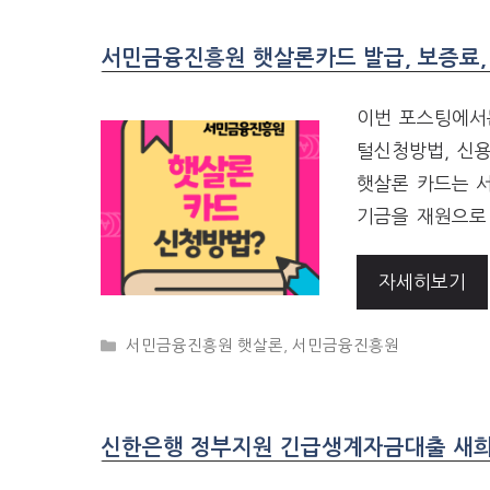
서민금융진흥원 햇살론카드 발급, 보증료,
이번 포스팅에서
털신청방법, 신
햇살론 카드는 
기금을 재원으로
자세히보기
CATEGORIES
서민금융진흥원 햇살론
,
서민금융진흥원
신한은행 정부지원 긴급생계자금대출 새희