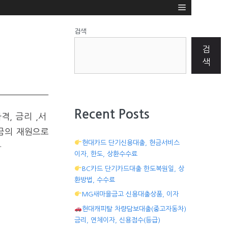
검색
검
색
Recent Posts
, 금리 ,서
기금의 재원으로
현대카드 단기신용대출, 현금서비스
…
이자, 한도, 상환수수료
BC카드 단기카드대출 한도복원일, 상
환방법, 수수료
MG새마을금고 신용대출상품, 이자
현대캐피탈 차량담보대출(중고자동차)
금리, 연체이자, 신용점수(등급)