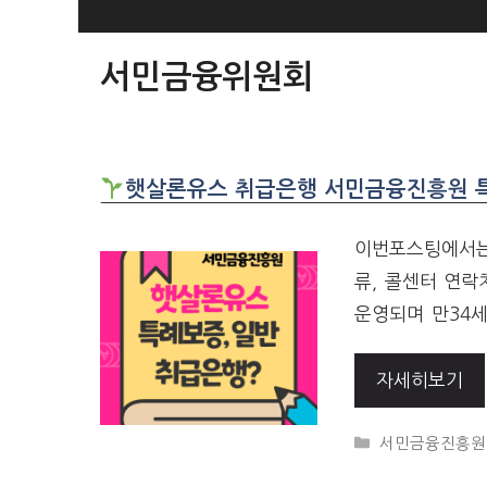
SKIP
TO
서민금융위원회
CONTENT
햇살론유스 취급은행 서민금융진흥원 특례
이번포스팅에서는
류, 콜센터 연락
운영되며 만34
자세히보기
CATEGORIES
서민금융진흥원