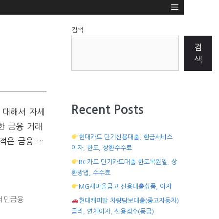
검색
검
색
Recent Posts
 대해서 자세
한 금융 거래
현대카드 단기신용대출, 현금서비스
적은 금융 …
이자, 한도, 상환수수료
BC카드 단기카드대출 한도복원일, 상
환방법, 수수료
MG새마을금고 신용대출상품, 이자
서민금융
현대캐피탈 차량담보대출(중고자동차)
금리, 연체이자, 신용점수(등급)