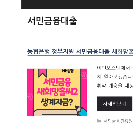
SKIP
TO
서민금융대출
CONTENT
농협은행 정부지원 서민금융대출 새희망홀
이번포스팅에서는
히 알아보겠습니
취약 계층을 대상
자세히보기
CATEGORIES
서민금융진흥원