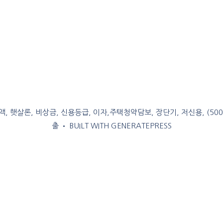
, 햇살론, 비상금, 신용등급, 이자,주택청약담보, 장단기, 저신용, (50
출
• BUILT WITH
GENERATEPRESS