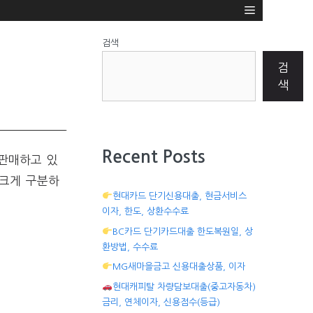
검색
검
색
Recent Posts
판매하고 있
 크게 구분하
현대카드 단기신용대출, 현금서비스
이자, 한도, 상환수수료
BC카드 단기카드대출 한도복원일, 상
환방법, 수수료
MG새마을금고 신용대출상품, 이자
현대캐피탈 차량담보대출(중고자동차)
금리, 연체이자, 신용점수(등급)