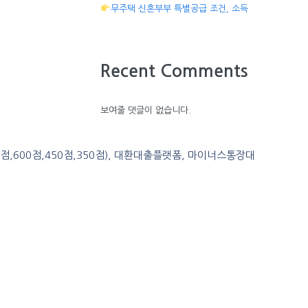
무주택 신혼부부 특별공급 조건, 소득
Recent Comments
보여줄 댓글이 없습니다.
0점,600점,450점,350점), 대환대출플랫폼, 마이너스통장대