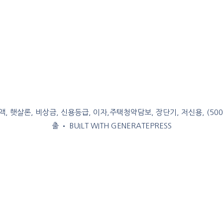
, 햇살론, 비상금, 신용등급, 이자,주택청약담보, 장단기, 저신용, (50
출
• BUILT WITH
GENERATEPRESS