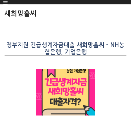
Menu
SKIP
TO
새희망홀씨
CONTENT
정부지원 긴급생계자금대출 새희망홀씨 – NH농
협은행, 기업은행