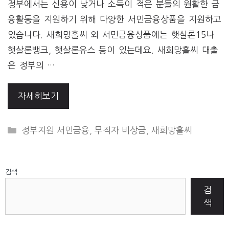
정부에서는 신용이 낮거나 소득이 적은 분들의 원활한 금
융활동을 지원하기 위해 다양한 서민금융상품을 지원하고
있습니다. 새희망홀씨 외 서민금융상품에는 햇살론15나
햇살론뱅크, 햇살론유스 등이 있는데요. 새희망홀씨 대출
은 정부의 …
자세히보기
CATEGORIES
정부지원 서민금융
,
무직자 비상금
,
새희망홀씨
검색
검
색