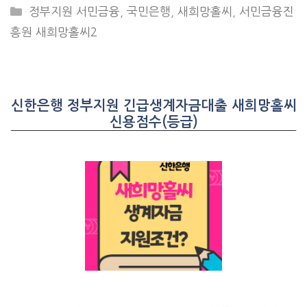
CATEGORIES
정부지원 서민금융
,
국민은행
,
새희망홀씨
,
서민금융진
흥원 새희망홀씨2
신한은행 정부지원 긴급생계자금대출 새희망홀씨
신용점수(등급)