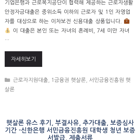
기업은행과 근로복지공단이 협력해 제공하는 근로자생활
안정자금대출은 중위소득 이하의 근로자 및 1인 자영업
자를 대상으로 하는 이차보전 신용대출 상품입니다.
이 대출은 본인 또는 자녀의 혼례비, 7세 미만 자녀
…
자세히보기
CATEGORIES
근로자지원대출
,
1금융권 햇살론
,
서민금융진흥원 햇
살론
햇살론 유스 후기, 부결사유, 추가대출, 보증심사
기간 -신한은행 서민금융진흥원 대학생 청년 보증
서발급, 제출서류