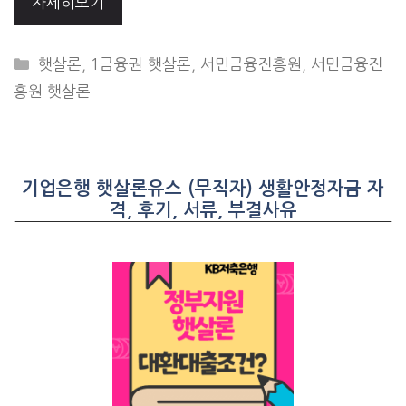
자세히보기
CATEGORIES
햇살론
,
1금융권 햇살론
,
서민금융진흥원
,
서민금융진
흥원 햇살론
기업은행 햇살론유스 (무직자) 생활안정자금 자
격, 후기, 서류, 부결사유