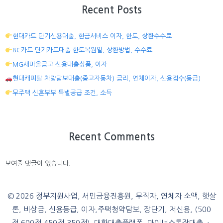
Recent Posts
현대카드 단기신용대출, 현금서비스 이자, 한도, 상환수수료
BC카드 단기카드대출 한도복원일, 상환방법, 수수료
MG새마을금고 신용대출상품, 이자
현대캐피탈 차량담보대출(중고자동차) 금리, 연체이자, 신용점수(등급)
무주택 신혼부부 특별공급 조건, 소득
Recent Comments
보여줄 댓글이 없습니다.
© 2026 정부지원사업, 서민금융진흥원, 무직자, 연체자 소액, 햇살
론, 비상금, 신용등급, 이자,주택청약담보, 장단기, 저신용, (500
점,600점,450점,350점), 대환대출플랫폼, 마이너스통장대출
•