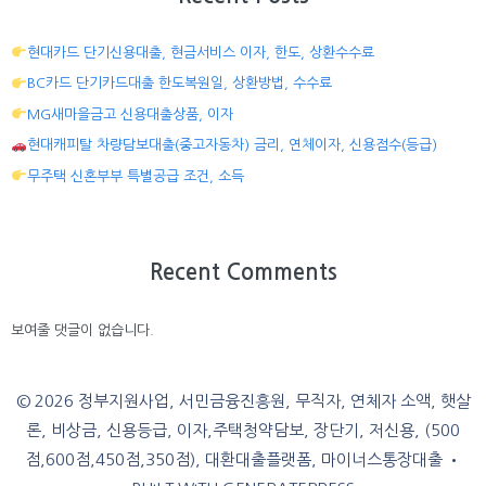
현대카드 단기신용대출, 현금서비스 이자, 한도, 상환수수료
BC카드 단기카드대출 한도복원일, 상환방법, 수수료
MG새마을금고 신용대출상품, 이자
현대캐피탈 차량담보대출(중고자동차) 금리, 연체이자, 신용점수(등급)
무주택 신혼부부 특별공급 조건, 소득
Recent Comments
보여줄 댓글이 없습니다.
© 2026 정부지원사업, 서민금융진흥원, 무직자, 연체자 소액, 햇살
론, 비상금, 신용등급, 이자,주택청약담보, 장단기, 저신용, (500
점,600점,450점,350점), 대환대출플랫폼, 마이너스통장대출
•