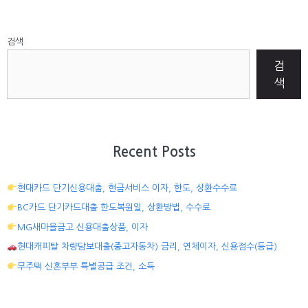
검색
검
색
Recent Posts
현대카드 단기신용대출, 현금서비스 이자, 한도, 상환수수료
BC카드 단기카드대출 한도복원일, 상환방법, 수수료
MG새마을금고 신용대출상품, 이자
현대캐피탈 차량담보대출(중고자동차) 금리, 연체이자, 신용점수(등급)
무주택 신혼부부 특별공급 조건, 소득