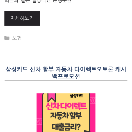
퇴근과 같은 일상적인 운행뿐만 …
자세히보기
CATEGORIES
보험
삼성카드 신차 할부 자동차 다이렉트오토론 캐시
백프로모션