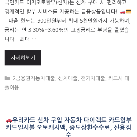
국민카드 이지오토할부(신차)는 신차 구매 시 편리하고
경제적인 할부 서비스를 제공하는 금융상품입니다!
대출 한도는 300만원부터 최대 5천만원까지 가능하며,
금리는 연 3.30%~3.60%의 고정금리로 부담을 줄였습
니다. 최대 …
자세히보기
CATEGORIES
2금융권자동차대출
,
신차대출
,
전기차대출
,
카드사 대
출이용
우리카드 신차 구입 자동차 다이렉트 카드할부
카드일시불 오토캐시백, 중도상환수수료, 신용점
수