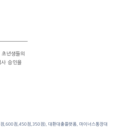
회 초년생들의
심사 승인을
0점,600점,450점,350점), 대환대출플랫폼, 마이너스통장대