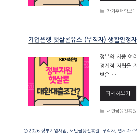
CATEGORIES
장기주택담보대
기업은행 햇살론유스 (무직자) 생활안정자금
정부와 시중 여
경제적 자립을 지
받은 …
자세히보기
CATEGORIES
서민금융진흥원
© 2026 정부지원사업, 서민금융진흥원, 무직자, 연체자 소액