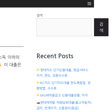
검색
검
색
Recent Posts
소득 이하의
이 대출은
현대카드 단기신용대출, 현금서비스
이자, 한도, 상환수수료
BC카드 단기카드대출 한도복원일, 상
환방법, 수수료
MG새마을금고 신용대출상품, 이자
현대캐피탈 차량담보대출(중고자동차)
금리, 연체이자, 신용점수(등급)