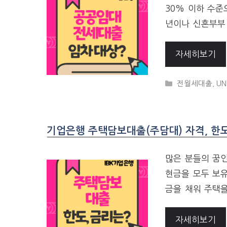
30% 이하 수준
년이나 신혼부부
자세히보기
CATEGORIES
전월세대출
,
UN
기업은행 주택담보대출(주담대) 자격, 한도
많은 분들의 꿈
현금을 모두 보
금을 채워 주택을
자세히보기