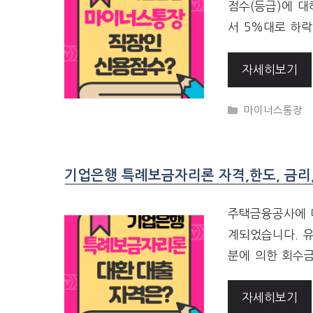
점수(등급)에 대
서 5%대로 하락
자세히보기
CATEGORIES
마이너스통장
기업은행 특례보금자리론 자격,한도, 금리
주택금융공사에 
계되었습니다. 
분에 의한 회수
자세히보기