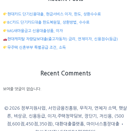
현대카드 단기신용대출, 현금서비스 이자, 한도, 상환수수료
BC카드 단기카드대출 한도복원일, 상환방법, 수수료
MG새마을금고 신용대출상품, 이자
현대캐피탈 차량담보대출(중고자동차) 금리, 연체이자, 신용점수(등급)
무주택 신혼부부 특별공급 조건, 소득
Recent Comments
보여줄 댓글이 없습니다.
© 2026 정부지원사업, 서민금융진흥원, 무직자, 연체자 소액, 햇살
론, 비상금, 신용등급, 이자,주택청약담보, 장단기, 저신용, (500
점,600점,450점,350점), 대환대출플랫폼, 마이너스통장대출
•