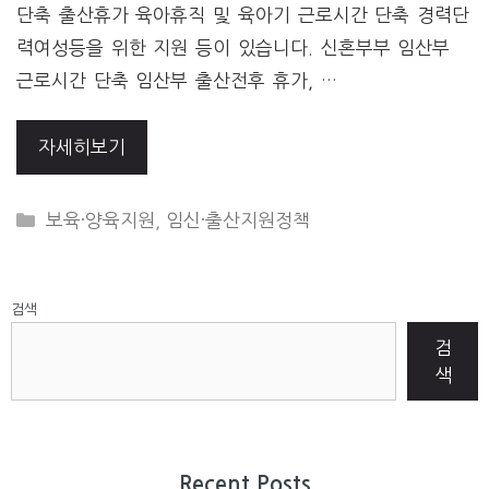
단축 출산휴가 육아휴직 및 육아기 근로시간 단축 경력단
력여성등을 위한 지원 등이 있습니다. 신혼부부 임산부
근로시간 단축 임산부 출산전후 휴가, …
자세히보기
CATEGORIES
보육·양육지원
,
임신·출산지원정책
검색
검
색
Recent Posts