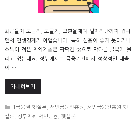
최근들어 고금리, 고물가, 고환율에다 일자리난까지 겹치
면서 민생경제가 어렵습니다. 특히 신용이 좋지 못하거나
소득이 적은 취약계층은 팍팍한 삶으로 막다른 골목에 몰
리고 있는데요. 정부에서는 금융기관에서 정상적인 대출
이 …
자세히보기
CATEGORIES
1금융권 햇살론
,
서민금융진흥원
,
서민금융진흥원 햇
살론
,
정부지원 서민금융
,
햇살론