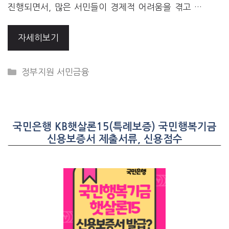
진행되면서, 많은 서민들이 경제적 어려움을 겪고 …
자세히보기
CATEGORIES
정부지원 서민금융
국민은행 KB햇살론15(특례보증) 국민행복기금
신용보증서 제출서류, 신용점수